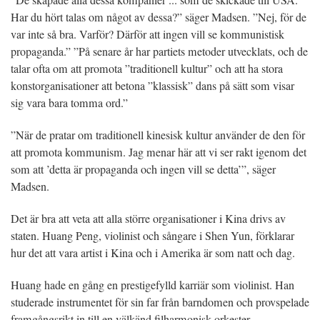
Har du hört talas om något av dessa?” säger Madsen. ”Nej, för de
var inte så bra. Varför? Därför att ingen vill se kommunistisk
propaganda.” ”På senare år har partiets metoder utvecklats, och de
talar ofta om att promota ”traditionell kultur” och att ha stora
konstorganisationer att betona ”klassisk” dans på sätt som visar
sig vara bara tomma ord.”
”När de pratar om traditionell kinesisk kultur använder de den för
att promota kommunism. Jag menar här att vi ser rakt igenom det
som att ’detta är propaganda och ingen vill se detta’”, säger
Madsen.
Det är bra att veta att alla större organisationer i Kina drivs av
staten. Huang Peng, violinist och sångare i Shen Yun, förklarar
hur det att vara artist i Kina och i Amerika är som natt och dag.
Huang hade en gång en prestigefylld karriär som violinist. Han
studerade instrumentet för sin far från barndomen och provspelade
framgångsrikt in till en välkänd filharmonisk orkester.