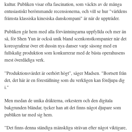
kultur. Publiken visar ofta fascination, som väckts av de många
entusiastiskt berömmande recensionerna, och vill se hur "världens
främsta klassiska kinesiska danskompani" är när de uppträder.
Publiken går hem med alla förväntningarna uppfyllda och mer än
så, för Shen Yun är också unik bland scenkonstkompanier när det
koreograferar över ett dussin nya danser varje säsong med en
fullskalig produktion som konkurrerar med de bästa operahusens
mest överdådiga verk.
”Produktionsvärdet är oerhört högt”, säger Madsen. "Bortsett från
det, det här är en föreställning som du verkligen kan fördjupa dig
i."
Men medan de unika dräkterna, orkestern och den digitala
bakgrunden bländar, tycker han att det finns något djupare som
publiken tar med sig hem.
”Det finns denna ständiga mänskliga strävan efter något viktigare,