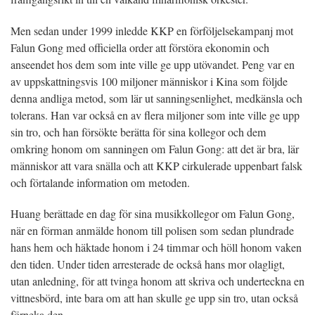
Men sedan under 1999 inledde KKP en förföljelsekampanj mot
Falun Gong med officiella order att förstöra ekonomin och
anseendet hos dem som inte ville ge upp utövandet. Peng var en
av uppskattningsvis 100 miljoner människor i Kina som följde
denna andliga metod, som lär ut sanningsenlighet, medkänsla och
tolerans. Han var också en av flera miljoner som inte ville ge upp
sin tro, och han försökte berätta för sina kollegor och dem
omkring honom om sanningen om Falun Gong: att det är bra, lär
människor att vara snälla och att KKP cirkulerade uppenbart falsk
och förtalande information om metoden.
Huang berättade en dag för sina musikkollegor om Falun Gong,
när en förman anmälde honom till polisen som sedan plundrade
hans hem och häktade honom i 24 timmar och höll honom vaken
den tiden. Under tiden arresterade de också hans mor olagligt,
utan anledning, för att tvinga honom att skriva och underteckna en
vittnesbörd, inte bara om att han skulle ge upp sin tro, utan också