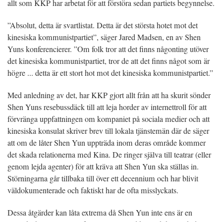
allt som KKP har arbetat för att förstöra sedan partiets begynnelse.
”Absolut, detta är svartlistat. Detta är det största hotet mot det
kinesiska kommunistpartiet”, säger Jared Madsen, en av Shen
Yuns konferencierer. ”Om folk tror att det finns någonting utöver
det kinesiska kommunistpartiet, tror de att det finns något som är
högre ... detta är ett stort hot mot det kinesiska kommunistpartiet.”
Med anledning av det, har KKP gjort allt från att ha skurit sönder
Shen Yuns resebussdäck till att leja horder av internettroll för att
förvränga uppfattningen om kompaniet på sociala medier och att
kinesiska konsulat skriver brev till lokala tjänstemän där de säger
att om de låter Shen Yun uppträda inom deras område kommer
det skada relationerna med Kina. De ringer själva till teatrar (eller
genom lejda agenter) för att kräva att Shen Yun ska ställas in.
Störningarna går tillbaka till över ett decennium och har blivit
väldokumenterade och faktiskt har de ofta misslyckats.
Dessa åtgärder kan låta extrema då Shen Yun inte ens är en