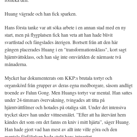
förneka den.
Huang vägrade och han fick sparken.
Hans första tanke var att söka arbete i en annan stad med en ny
start, men på flygplatsen fick han veta att han hade blivit
svartlistad och fängslades återigen. Bortsett från att den här
gången placerades Huang i en "transformationsklass", kort sagt
hjärntvättsklass, och han såg inte omvärlden de närmaste två
månaderna.
Mycket har dokumenterats om KKP:s brutala tortyr och
organskörd från grupper av deras egna medborgare, såsom andligt
troende av Falun Gong. Men Huangs tortyr var mental. Han sattes
under 24-timmars övervakning, tvingades att titta på
hjärntvättfilmer och hotades på otaliga sätt. Under det intensiva
trycket skrev han under vittnesmålet. ”Efter att ha återvänt hem
kändes det som om det fanns en kniv i mitt hjärta”, säger Huang.
Han hade gjort vad han mest av allt inte ville göra och den
mentala förföljelsen hade stulit hans integritet.