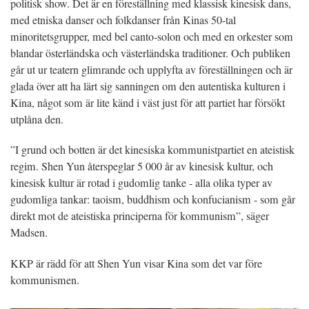
politisk show. Det är en föreställning med klassisk kinesisk dans,
med etniska danser och folkdanser från Kinas 50-tal
minoritetsgrupper, med bel canto-solon och med en orkester som
blandar österländska och västerländska traditioner. Och publiken
går ut ur teatern glimrande och upplyfta av föreställningen och är
glada över att ha lärt sig sanningen om den autentiska kulturen i
Kina, något som är lite känd i väst just för att partiet har försökt
utplåna den.
”I grund och botten är det kinesiska kommunistpartiet en ateistisk
regim. Shen Yun återspeglar 5 000 år av kinesisk kultur, och
kinesisk kultur är rotad i gudomlig tanke - alla olika typer av
gudomliga tankar: taoism, buddhism och konfucianism - som går
direkt mot de ateistiska principerna för kommunism”, säger
Madsen.
KKP är rädd för att Shen Yun visar Kina som det var före
kommunismen.