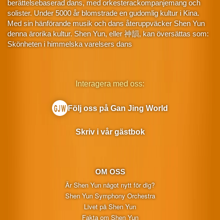
berättelsebaserad dans, med orkesterackompanjemang och
solister. Under 5000 år blomstrade en gudomlig kultur i Kina.
Med sin hänförande musik och dans återuppväcker Shen Yun
denna ärorika kultur. Shen Yun, eller 神韻, kan översättas som:
Skönheten i himmelska varelsers dans
Interagera med oss:
Följ oss på Gan Jing World
Skriv i vår gästbok
OM OSS
Är Shen Yun något nytt för dig?
Shen Yun Symphony Orchestra
Livet på Shen Yun
Fakta om Shen Yun