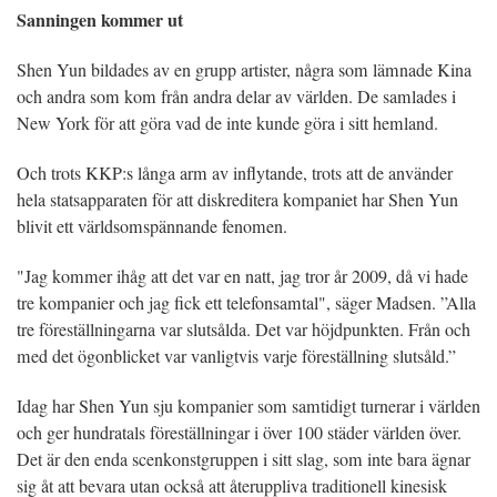
Sanningen kommer ut
Shen Yun bildades av en grupp artister, några som lämnade Kina
och andra som kom från andra delar av världen. De samlades i
New York för att göra vad de inte kunde göra i sitt hemland.
Och trots KKP:s långa arm av inflytande, trots att de använder
hela statsapparaten för att diskreditera kompaniet har Shen Yun
blivit ett världsomspännande fenomen.
"Jag kommer ihåg att det var en natt, jag tror år 2009, då vi hade
tre kompanier och jag fick ett telefonsamtal", säger Madsen. ”Alla
tre föreställningarna var slutsålda. Det var höjdpunkten. Från och
med det ögonblicket var vanligtvis varje föreställning slutsåld.”
Idag har Shen Yun sju kompanier som samtidigt turnerar i världen
och ger hundratals föreställningar i över 100 städer världen över.
Det är den enda scenkonstgruppen i sitt slag, som inte bara ägnar
sig åt att bevara utan också att återuppliva traditionell kinesisk