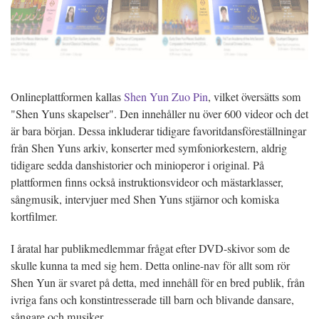
Onlineplattformen kallas
Shen Yun Zuo Pin
, vilket översätts som
"Shen Yuns skapelser". Den innehåller nu över 600 videor och det
är bara början. Dessa inkluderar tidigare favoritdansföreställningar
från Shen Yuns arkiv, konserter med symfoniorkestern, aldrig
tidigare sedda danshistorier och minioperor i original. På
plattformen finns också instruktionsvideor och mästarklasser,
sångmusik, intervjuer med Shen Yuns stjärnor och komiska
kortfilmer.
I åratal har publikmedlemmar frågat efter DVD-skivor som de
skulle kunna ta med sig hem. Detta online-nav för allt som rör
Shen Yun är svaret på detta, med innehåll för en bred publik, från
ivriga fans och konstintresserade till barn och blivande dansare,
sångare och musiker.