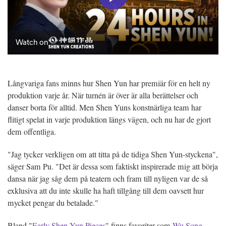
Långvariga fans minns hur Shen Yun har premiär för en helt ny
produktion varje år. När turnén är över är alla berättelser och
danser borta för alltid. Men Shen Yuns konstnärliga team har
flitigt spelat in varje produktion längs vägen, och nu har de gjort
dem offentliga.
"Jag tycker verkligen om att titta på de tidiga Shen Yun-styckena",
säger Sam Pu. "Det är dessa som faktiskt inspirerade mig att börja
dansa när jag såg dem på teatern och fram till nyligen var de så
exklusiva att du inte skulle ha haft tillgång till dem oavsett hur
mycket pengar du betalade."
Bland "
Early Shen Yun Pieces
" finns favoriter som
Wu Song