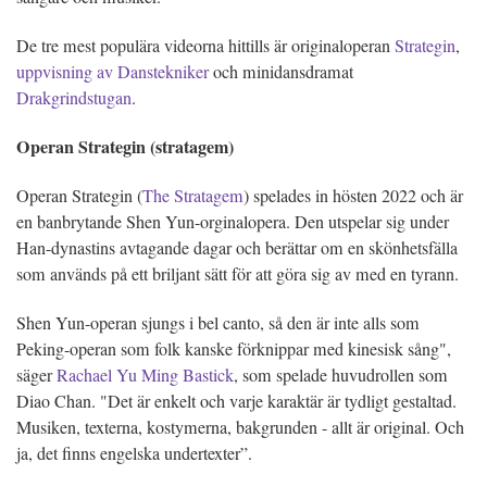
De tre mest populära videorna hittills är originaloperan
Strategin
,
uppvisning av Danstekniker
och minidansdramat
Drakgrindstugan
.
Operan Strategin (stratagem)
Operan Strategin (
The Stratagem
) spelades in hösten 2022 och är
en banbrytande Shen Yun-orginalopera. Den utspelar sig under
Han-dynastins avtagande dagar och berättar om en skönhetsfälla
som används på ett briljant sätt för att göra sig av med en tyrann.
Shen Yun-operan sjungs i bel canto, så den är inte alls som
Peking-operan som folk kanske förknippar med kinesisk sång",
säger
Rachael Yu Ming Bastick
, som spelade huvudrollen som
Diao Chan. "Det är enkelt och varje karaktär är tydligt gestaltad.
Musiken, texterna, kostymerna, bakgrunden - allt är original. Och
ja, det finns engelska undertexter”.