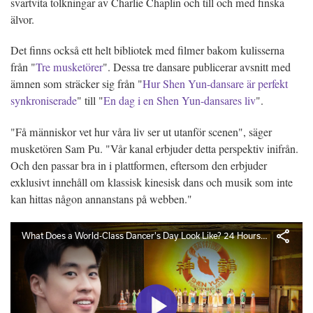
svartvita tolkningar av Charlie Chaplin och till och med finska
älvor.
Det finns också ett helt bibliotek med filmer bakom kulisserna
från "
Tre musketörer
". Dessa tre dansare publicerar avsnitt med
ämnen som sträcker sig från "
Hur Shen Yun-dansare är perfekt
synkroniserade
" till "
En dag i en Shen Yun-dansares liv
".
"Få människor vet hur våra liv ser ut utanför scenen", säger
musketören Sam Pu. "Vår kanal erbjuder detta perspektiv inifrån.
Och den passar bra in i plattformen, eftersom den erbjuder
exklusivt innehåll om klassisk kinesisk dans och musik som inte
kan hittas någon annanstans på webben."