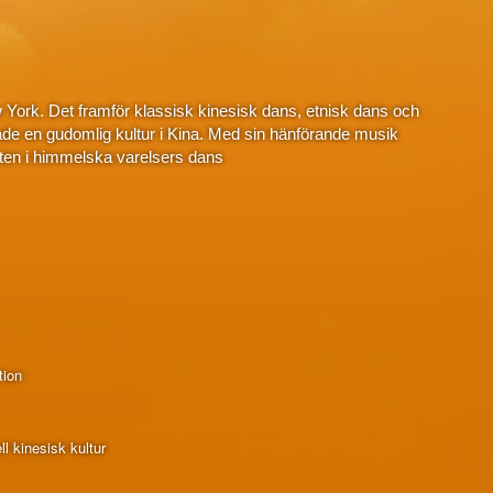
 York. Det framför klassisk kinesisk dans, etnisk dans och
de en gudomlig kultur i Kina. Med sin hänförande musik
ten i himmelska varelsers dans
tion
l kinesisk kultur