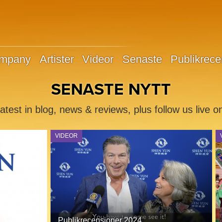
ompany
Artister
Videor
Senaste
Publikrece
SENASTE NYTT
atest in blog, news & reviews, plus follow us live o
A new streaming platform from Shen Yun
Watch exclusive content and original works
VIDEOR
SHEN YUN
Publikrecensioner 2024