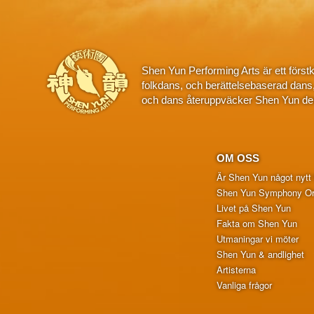
Shen Yun Performing Arts är ett först
folkdans, och berättelsebaserad dans
och dans återuppväcker Shen Yun den
OM OSS
Är Shen Yun något nytt 
Shen Yun Symphony Or
Livet på Shen Yun
Fakta om Shen Yun
Utmaningar vi möter
Shen Yun & andlighet
Artisterna
Vanliga frågor