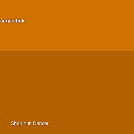
 vår gästbok
m
Shen Yun Dancer