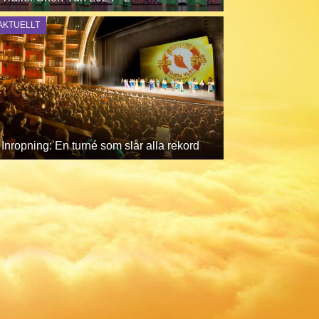
AKTUELLT
Inropning: En turné som slår alla rekord