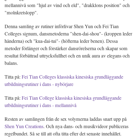
mellannivå som "hjul av vind och eld", "drakklons position" och
"molnkretslopp".
Denna samling av rutiner införlivar Shen Yun och Fei Tian
Colleges signum, dansmetoderna ”shen-dai-shou"- (kroppen leder
händerna) och "kua-dai-tui"- (höfterna leder benen). Dessa
metoder förlänger och förstärker dansrörelserna och skapar som
resultat förbättrad uttrycksfullhet och en unik aura av elegans och
balans.
Titta på:
Fei Tian Colleges klassiska kinesiska grundläggande
utbildningsrutiner i dans - nybörjare
Titta på:
Fei Tian College klassiska kinesiska grundläggande
utbildningsrutiner i dans - mellannivå
Resten av samlingen från de sex volymerna laddas snart upp på
Shen Yun Creations
. Och nya dans- och musikvideor publiceras
regelbundet. Så se till att ofta titta efter det senaste innehållet.