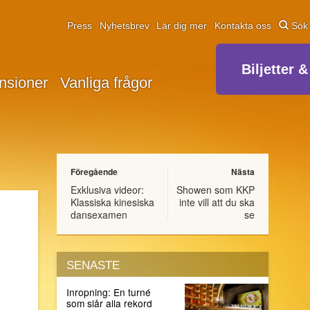
Press
Nyhetsbrev
Lär dig mer
Kontakta oss
Sök
Biljetter &
nsioner
Vanliga frågor
Föregående
Nästa
Exklusiva videor:
Showen som KKP
Klassiska kinesiska
inte vill att du ska
dansexamen
se
SENASTE
Inropning: En turné
som slår alla rekord