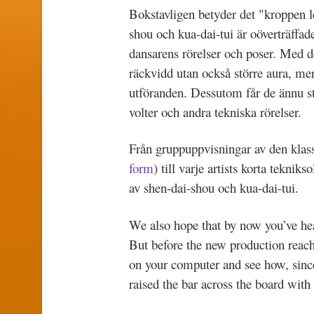
Bokstavligen betyder det "kroppen l
shou och kua-dai-tui är oöverträffad
dansarens rörelser och poser. Med d
räckvidd utan också större aura, me
utföranden. Dessutom får de ännu stö
volter och andra tekniska rörelser.
Från gruppuppvisningar av den klass
form
) till varje artists korta teknik
av shen-dai-shou och kua-dai-tui.
We also hope that by now you’ve he
But before the new production reac
on your computer and see how, sinc
raised the bar across the board with