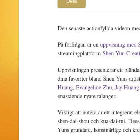
Dela
Den senaste actionfyllda videon me
På förfrågan är en
uppvisning med 
streamingplattform
Shen Yun Creat
Uppvisningen presenterar ett bländ
dina favoriter bland Shen Yuns artis
Huang
,
Evangeline Zhu
,
Jay Huang
enastående nyare talanger.
Viktigt att notera är ett integrerat
shen-dai-shou och kua-dai-tui. Des
Yuns grundare, konstnärlige och krea