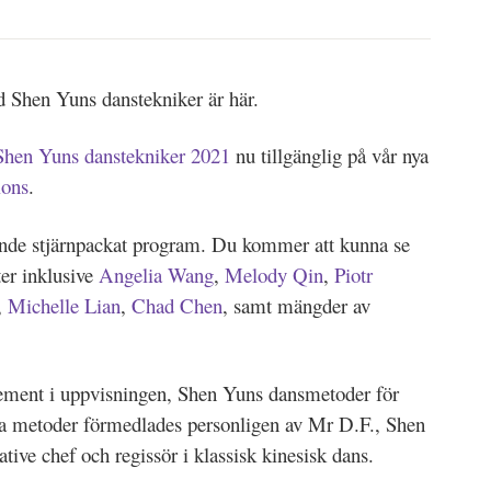
d Shen Yuns danstekniker är här.
Shen Yuns danstekniker 2021
nu tillgänglig på vår nya
ions
.
ande stjärnpackat program. Du kommer att kunna se
ter inklusive
Angelia Wang
,
Melody Qin
,
Piotr
,
Michelle Lian
,
Chad Chen
, samt mängder av
 element i uppvisningen, Shen Yuns dansmetoder för
sa metoder förmedlades personligen av Mr D.F., Shen
tive chef och regissör i klassisk kinesisk dans.