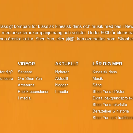
klassigt kompani för klassisk kinesisk dans och musik med bas i New
, med orkesterackompanjemang och solister. Under 5000 år blomstra
na ärorika kultur. Shen Yun, eller 神韻, kan översättas som: Skönhe
VIDEOR
AKTUELLT
LÄR DIG MER
för dig?
Senaste
Nyheter
Kinesisk dans
chestra
Om Shen Yun
Aktuellt
Musik
Artisterna
bloggar
Sång
Publikrecensioner
I media
Shen Yuns dräkter
I media
Digital bakgrundsprojek
Shen Yuns rekvisita
Berättelser & historia
Shen Yun och traditionel