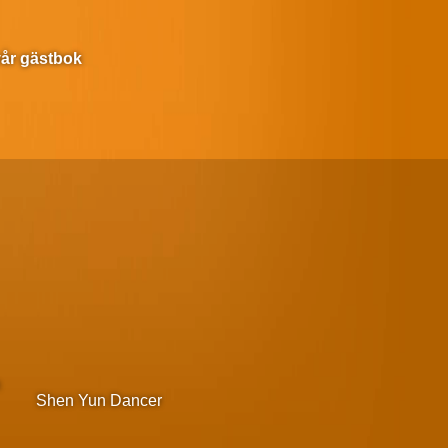
 vår gästbok
m
Shen Yun Dancer