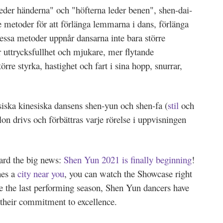
eder händerna" och "höfterna leder benen", shen-dai-
e metoder för att förlänga lemmarna i dans, förlänga
essa metoder uppnår dansarna inte bara större
r uttrycksfullhet och mjukare, mer flytande
rre styrka, hastighet och fart i sina hopp, snurrar,
iska kinesiska dansens shen-yun och shen-fa (
stil
och
solon drivs och förbättras varje rörelse i uppvisningen
ard the big news:
Shen Yun 2021 is finally beginning
!
hes a
city near you
, you can watch the Showcase right
e the last performing season, Shen Yun dancers have
 their commitment to excellence.