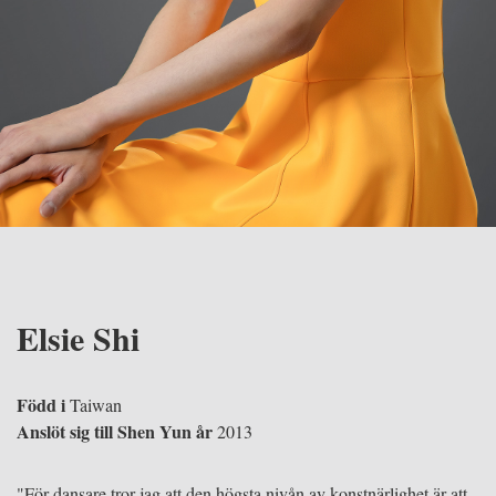
Elsie Shi
Född i
Taiwan
Anslöt sig till Shen Yun år
2013
"För dansare tror jag att den högsta nivån av konstnärlighet är att