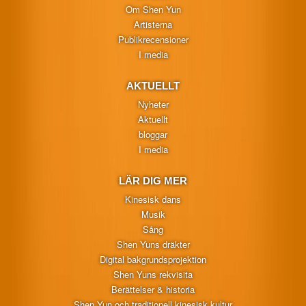
Om Shen Yun
Artisterna
Publikrecensioner
I media
AKTUELLT
Nyheter
Aktuellt
bloggar
I media
LÄR DIG MER
Kinesisk dans
Musik
Sång
Shen Yuns dräkter
Digital bakgrundsprojektion
Shen Yuns rekvisita
Berättelser & historia
Shen Yun och traditionell kinesisk kultur