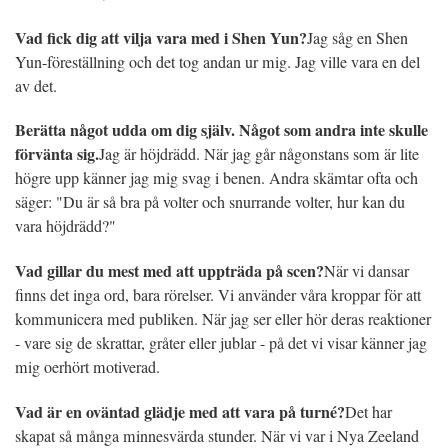
Vad fick dig att vilja vara med i Shen Yun?
Jag såg en Shen
Yun-föreställning och det tog andan ur mig. Jag ville vara en del
av det.
Berätta något udda om dig själv. Något som andra inte skulle
förvänta sig.
Jag är höjdrädd. När jag går någonstans som är lite
högre upp känner jag mig svag i benen. Andra skämtar ofta och
säger: "Du är så bra på volter och snurrande volter, hur kan du
vara höjdrädd?"
Vad gillar du mest med att uppträda på scen?
När vi dansar
finns det inga ord, bara rörelser. Vi använder våra kroppar för att
kommunicera med publiken. När jag ser eller hör deras reaktioner
- vare sig de skrattar, gråter eller jublar - på det vi visar känner jag
mig oerhört motiverad.
Vad är en oväntad glädje med att vara på turné?
Det har
skapat så många minnesvärda stunder. När vi var i Nya Zeeland