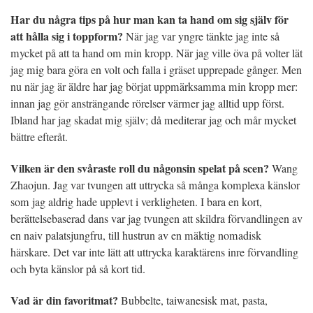
Har du några tips på hur man kan ta hand om sig själv för
att hålla sig i toppform?
När jag var yngre tänkte jag inte så
mycket på att ta hand om min kropp. När jag ville öva på volter lät
jag mig bara göra en volt och falla i gräset upprepade gånger. Men
nu när jag är äldre har jag börjat uppmärksamma min kropp mer:
innan jag gör ansträngande rörelser värmer jag alltid upp först.
Ibland har jag skadat mig själv; då mediterar jag och mår mycket
bättre efteråt.
Vilken är den svåraste roll du någonsin spelat på scen?
Wang
Zhaojun. Jag var tvungen att uttrycka så många komplexa känslor
som jag aldrig hade upplevt i verkligheten. I bara en kort,
berättelsebaserad dans var jag tvungen att skildra förvandlingen av
en naiv palatsjungfru, till hustrun av en mäktig nomadisk
härskare. Det var inte lätt att uttrycka karaktärens inre förvandling
och byta känslor på så kort tid.
Vad är din favoritmat?
Bubbelte, taiwanesisk mat, pasta,