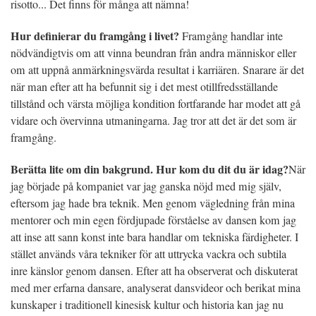
risotto... Det finns för många att nämna!
Hur definierar du framgång i livet?
Framgång handlar inte
nödvändigtvis om att vinna beundran från andra människor eller
om att uppnå anmärkningsvärda resultat i karriären. Snarare är det
när man efter att ha befunnit sig i det mest otillfredsställande
tillstånd och värsta möjliga kondition fortfarande har modet att gå
vidare och övervinna utmaningarna. Jag tror att det är det som är
framgång.
Berätta lite om din bakgrund. Hur kom du dit du är idag?
När
jag började på kompaniet var jag ganska nöjd med mig själv,
eftersom jag hade bra teknik. Men genom vägledning från mina
mentorer och min egen fördjupade förståelse av dansen kom jag
att inse att sann konst inte bara handlar om tekniska färdigheter. I
stället används våra tekniker för att uttrycka vackra och subtila
inre känslor genom dansen. Efter att ha observerat och diskuterat
med mer erfarna dansare, analyserat dansvideor och berikat mina
kunskaper i traditionell kinesisk kultur och historia kan jag nu