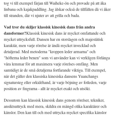
tog vi till exempel färjan till Waiheke-ön och provade på att åka
linbana och kajakpaddling. Jag älskar också de tillfällen då vi åker
till stranden, där vi njuter av att grilla och bada.
Vad tror du skiljer klassisk kinesisk dans från andra
dansformer?
Klassisk kinesisk dans är mycket omfattande och
mycket uttrycksfull. Dansen har en storslagen och majestätisk
karaktär, men varje rörelse är ändå mycket invecklad och
detaljerad. Med metoderna "kroppen leder armarna" och
"höfterna leder benen" som vi använder kan vi verkligen förlänga
våra lemmar för att maximera varje rörelses omfång. Men
samtidigt är de små detaljerna fortfarande viktiga. Till exempel,
när det gäller den klassiska kinesiska dansens Yuanchangs
signatursteg eller orkidéhand, är varje böjning av fotleden, varje
position av fingrarna - allt är mycket exakt och utsökt.
Dessutom kan klassisk kinesisk dans genom rörelser, tekniker,
ansiktsuttryck med mera, skildra en mängd olika karaktärer och
känslor. Den kan till och med uttrycka mycket specifika känslor