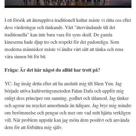
I ett försök att återuppliva traditionell kultur måste vi rätta oss efter
dess värderingar och tänkande. Vårt "återvändande till det
traditionella" kan inte bara vara för syns skull. De gamla
kineserna hade djup tro och respekt för det gudomliga. Som
moderna människor måste vi ändra vårt sätt att tänka och rena
våra sinnen bit för bit.
Fråga: Är det här något du alltid har trott på?
YC: Jag insåg detta efter att ha anslutit mig till Shen Yun. Jag
började utöva kultiveringsmetoden Falun Dafa och uppför mig
enligt dess principer om sanning, godhet och tålamod. Jag tänker
och agerar nu mycket annorlunda än tidigare. Jag bryr mig mindre
om berömmelse och pengar och mer om vad mitt hjärta verkligen
vill. När problem uppstår kan jag möta dem positivt och använda
dem för att förbättra mig själv.