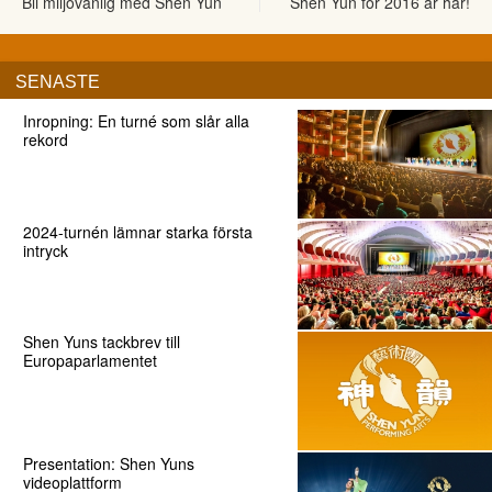
Bli miljövänlig med Shen Yun
Shen Yun för 2016 är här!
SENASTE
Inropning: En turné som slår alla
rekord
2024-turnén lämnar starka första
intryck
Shen Yuns tackbrev till
Europaparlamentet
Presentation: Shen Yuns
videoplattform