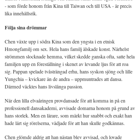
- som förde honom från Kina till Taiwan och till USA - är precis
lika innehållsrik.
Följa sina drömmar
Chen växte upp i södra Kina som den yngsta i en etnisk
Hmongfamilj om sex. Hela hans familj älskade konst. Närhelst
strömmen slocknade hemma, vilket skedde ganska ofta, satte hela
familjen upp en föreställning i skenet av levande ljus för att roa
sig. Pappan spelade tvåsträngad erhu, hans syskon sjöng och lille
Yungchia – kvickare än de andra – uppmuntrades att dansa.
Därmed väcktes hans livslånga passion.
När den lilla elvaåringen provdansade för att komma in på en
professionell dansakademi, avvisade domarna honom på grund av
hans storlek. Men en lärare, som märkt hur snabbt och exakt han
hade lärt sig rörelserna, vädjade för att han skulle godkännas.
Chen glömde aldrig att han nästan blev avvisad, och lovade