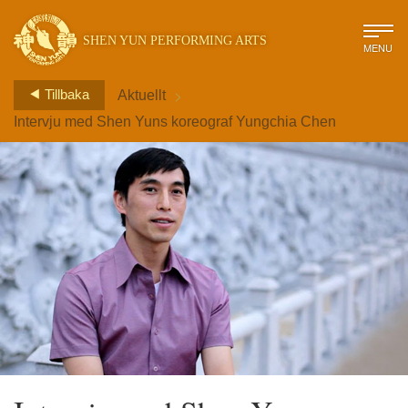
SHEN YUN PERFORMING ARTS
MENU
>
Tillbaka
Aktuellt
Intervju med Shen Yuns koreograf Yungchia Chen