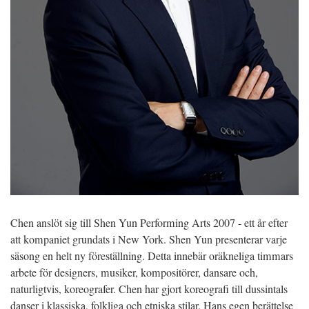
Chen anslöt sig till Shen Yun Performing Arts 2007 - ett år efter
att kompaniet grundats i New York. Shen Yun presenterar varje
säsong en helt ny föreställning. Detta innebär oräkneliga timmars
arbete för designers, musiker, kompositörer, dansare och,
naturligtvis, koreografer. Chen har gjort koreografi till dussintals
danser i klassiska, folkliga och etniska stilar. Hans egen berättelse