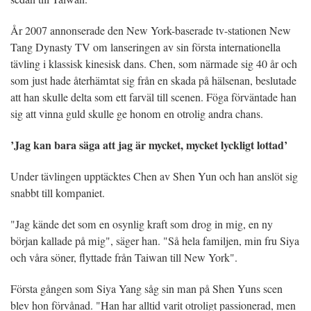
År 2007 annonserade den New York-baserade tv-stationen New
Tang Dynasty TV om lanseringen av sin första internationella
tävling i klassisk kinesisk dans. Chen, som närmade sig 40 år och
som just hade återhämtat sig från en skada på hälsenan, beslutade
att han skulle delta som ett farväl till scenen. Föga förväntade han
sig att vinna guld skulle ge honom en otrolig andra chans.
’Jag kan bara säga att jag är mycket, mycket lyckligt lottad’
Under tävlingen upptäcktes Chen av Shen Yun och han anslöt sig
snabbt till kompaniet.
"Jag kände det som en osynlig kraft som drog in mig, en ny
början kallade på mig", säger han. "Så hela familjen, min fru Siya
och våra söner, flyttade från Taiwan till New York".
Första gången som Siya Yang såg sin man på Shen Yuns scen
blev hon förvånad. "Han har alltid varit otroligt passionerad, men