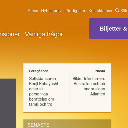
Press
Nyhetsbrev
Lär dig mer
Kontakta oss
Sök
Biljetter &
nsioner
Vanliga frågor
Föregående
Nästa
Solistdansaren
Bilder från turnén:
Kenji Kobayashi
Australien och på
delar sin
andra sidan
personliga
Atlanten
berättelse om
familj och tro
SENASTE