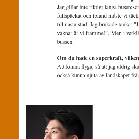
Jag gillar inte riktigt långa bussres
fullspäckat och ibland måste vi täck
till nästa stad. Jag brukade tänka: "
vaknar är vi framme!". Men i verkligh
bussen.
Om du hade en superkraft, vilken 
Att kunna flyga, så att jag aldrig sk
också kunna njuta av landskapet från