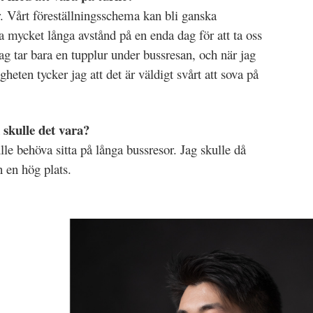
or. Vårt föreställningsschema kan bli ganska
a mycket långa avstånd på en enda dag för att ta oss
Jag tar bara en tupplur under bussresan, och när jag
eten tycker jag att det är väldigt svårt att sova på
skulle det vara?
ulle behöva sitta på långa bussresor. Jag skulle då
 en hög plats.