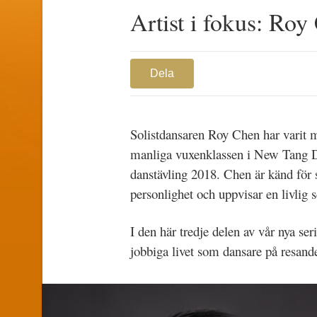
Artist i fokus: Roy
Dela
Solistdansaren Roy Chen har varit 
manliga vuxenklassen i New Tang Dyn
danstävling 2018. Chen är känd för
personlighet och uppvisar en livlig s
I den här tredje delen av vår nya ser
jobbiga livet som dansare på resande