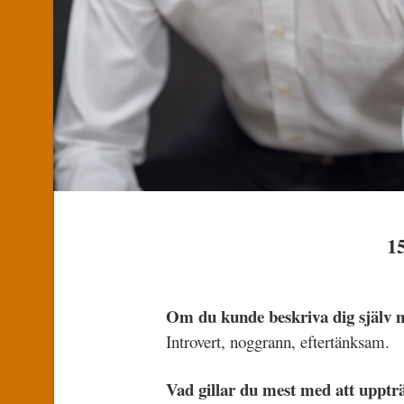
15
Om du kunde beskriva dig själv me
Introvert, noggrann, eftertänksam.
Vad gillar du mest med att upptr