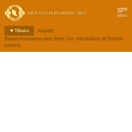
SHEN YUN PERFORMING ARTS
MENU
>
Tillbaka
Aktuellt
Bakom kulisserna med Shen Yun: Introduktion till Bortom
noterna