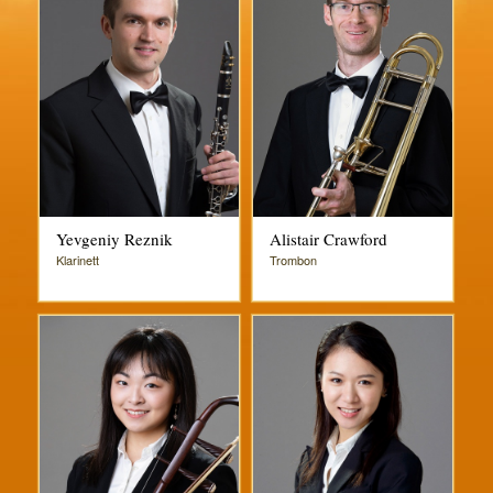
Yevgeniy Reznik
Alistair Crawford
Klarinett
Trombon