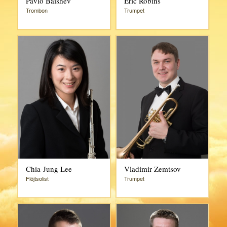
Pavlo Baishev
Eric Robins
Trombon
Trumpet
Chia-Jung Lee
Vladimir Zemtsov
Flöjtsolist
Trumpet