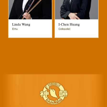
Linda Wang
I-Chen Huang
Erhu
Cellosolist