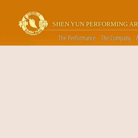
SHEN YUN PERFORMING AR
The Performance
The Company