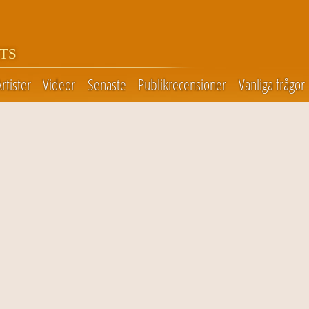
TS
Artister
Videor
Senaste
Publikrecensioner
Vanliga frågor