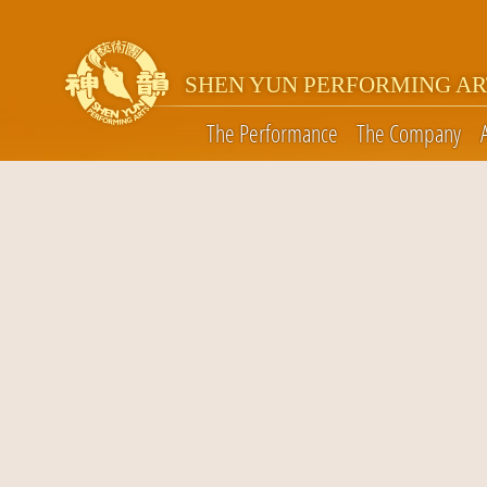
SHEN YUN PERFORMING AR
The Performance
The Company