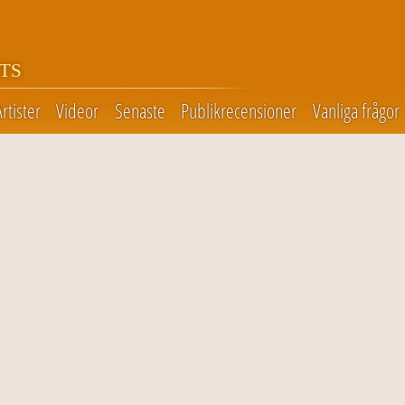
TS
Artister
Videor
Senaste
Publikrecensioner
Vanliga frågor