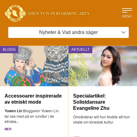
SHEN YUN PERFORMING ARTS
MENU
Nyheter & Vad andra säger
BLOGG
AKTUELLT
Accessoarer inspirerade
Specialartikel:
av etniskt mode
Solistdansare
Evangeline Zhu
Yuwen Lin
Bloggaren Yuwen Lin
tar oss med på en rundtur i de
Omvärderar allt hon trodde att hon
etniska...
visste om kinesisk kultur.
MER