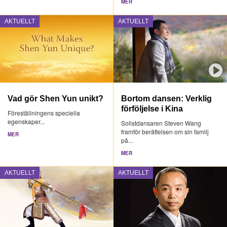
MER
AKTUELLT
AKTUELLT
Vad gör Shen Yun unikt?
Bortom dansen: Verklig
förföljelse i Kina
Föreställningens speciella
egenskaper...
Solistdansaren Steven Wang
framför berättelsen om sin familj
MER
på...
MER
AKTUELLT
AKTUELLT