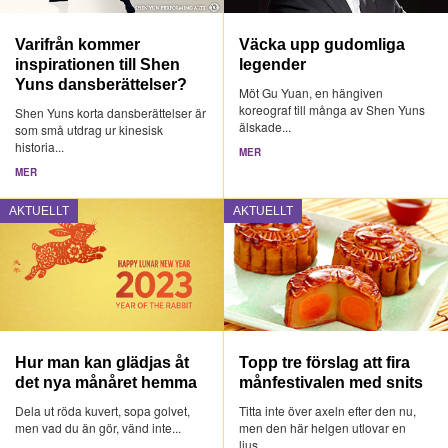
Varifrån kommer
Väcka upp gudomliga
inspirationen till Shen
legender
Yuns dansberättelser?
Möt Gu Yuan, en hängiven
koreograf till många av Shen Yuns
Shen Yuns korta dansberättelser är
älskade...
som små utdrag ur kinesisk
historia...
MER
MER
AKTUELLT
AKTUELLT
Hur man kan glädjas åt
Topp tre förslag att fira
det nya månåret hemma
månfestivalen med snits
Dela ut röda kuvert, sopa golvet,
Titta inte över axeln efter den nu,
men vad du än gör, vänd inte...
men den här helgen utlovar en
ljus...