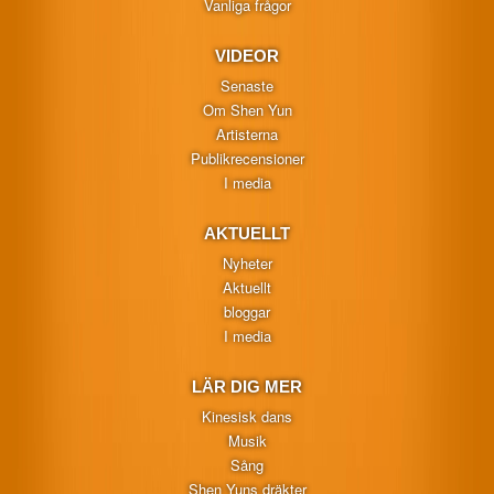
Vanliga frågor
VIDEOR
Senaste
Om Shen Yun
Artisterna
Publikrecensioner
I media
AKTUELLT
Nyheter
Aktuellt
bloggar
I media
LÄR DIG MER
Kinesisk dans
Musik
Sång
Shen Yuns dräkter