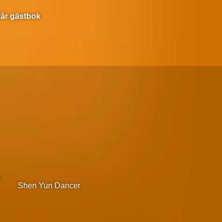
 vår gästbok
m
Shen Yun Dancer