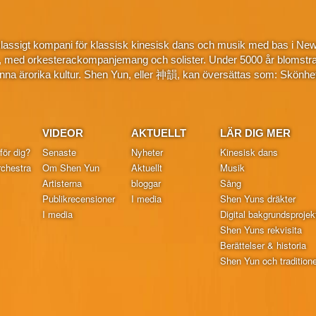
klassigt kompani för klassisk kinesisk dans och musik med bas i New
, med orkesterackompanjemang och solister. Under 5000 år blomstra
na ärorika kultur. Shen Yun, eller 神韻, kan översättas som: Skönhe
VIDEOR
AKTUELLT
LÄR DIG MER
för dig?
Senaste
Nyheter
Kinesisk dans
chestra
Om Shen Yun
Aktuellt
Musik
Artisterna
bloggar
Sång
Publikrecensioner
I media
Shen Yuns dräkter
I media
Digital bakgrundsprojek
Shen Yuns rekvisita
Berättelser & historia
Shen Yun och traditionel