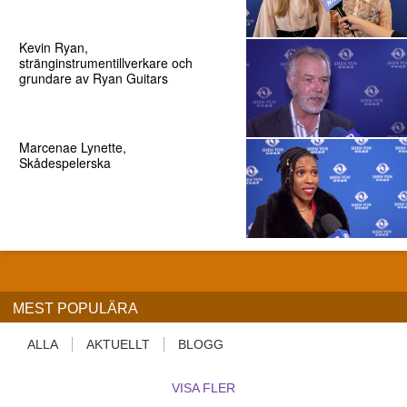
Kevin Ryan,
stränginstrumentillverkare och
grundare av Ryan Guitars
Marcenae Lynette,
Skådespelerska
MEST POPULÄRA
ALLA
AKTUELLT
BLOGG
VISA FLER