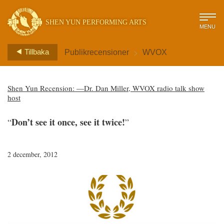
SHEN YUN PERFORMING ARTS
MENU
>
Tillbaka
Publikrecensioner
WVOX
Shen Yun Recension: —Dr. Dan Miller, WVOX radio talk show
host
Don’t see it once, see it twice!
“
”
2 december, 2012