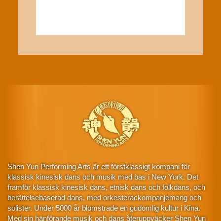
Shen Yun Performing Arts är ett förstklassigt kompani för
klassisk kinesisk dans och musik med bas i New York. Det
framför klassisk kinesisk dans, etnisk dans och folkdans, och
berättelsebaserad dans, med orkesterackompanjemang och
solister. Under 5000 år blomstrade en gudomlig kultur i Kina.
Med sin hänförande musik och dans återuppväcker Shen Yun