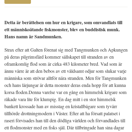
Detta är berättelsen om hur en krigare, som omvandlats till
ett människoätande fiskmonster, blev en buddistisk munk.
Hans namn är Sandmunken.
Strax efter att Galten förenat sig med Tangmunken och Apkungen
på deras pilgrimsfärd kommer sällskapet till stranden av en
oframkomlig flod som är cirka 483 kilometer bred. Vad som är
ännu värre är att den bebos av ett våldsamt odjur som slukar varje
människa som strövar alltför nära stranden. Men för Tangmunken
och hans lärjungar är detta monster deras enda hopp för att kunna
korsa floden.
Denna varelse var en gång en himmelsk krigare som
råkade vara lite för klumpig. En dag mitt i en stor himmelsk
bankett krossade han av misstag en kristallbägare som tyvärr
tillhörde drottningmodern i Väster. Efter att ha försatt palatset i
raseri förvisades han till den dödliga världen och förvandlades till
ett flodmonster med en fisks själ. Där tillbringade han sina dagar