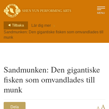
SHEN YUN PERFORMING ARTS
MENU
>
Tillbaka
Lär dig mer
Sandmunken: Den gigantiske fisken som omvandlades till
munk
Sandmunken: Den gigantiske
fisken som omvandlades till
munk
A
Dela
A