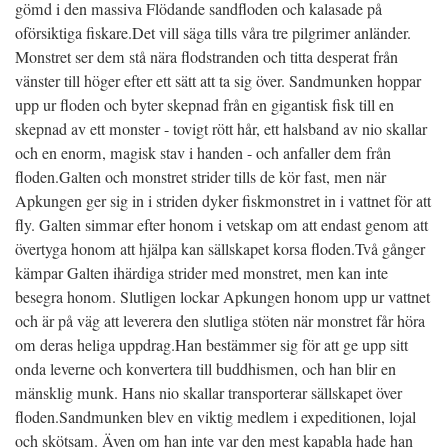
gömd i den massiva Flödande sandfloden och kalasade på
oförsiktiga fiskare.
Det vill säga tills våra tre pilgrimer anländer.
Monstret ser dem stå nära flodstranden och titta desperat från
vänster till höger efter ett sätt att ta sig över. Sandmunken hoppar
upp ur floden och byter skepnad från en gigantisk fisk till en
skepnad av ett monster - tovigt rött hår, ett halsband av nio skallar
och en enorm, magisk stav i handen - och anfaller dem från
floden.
Galten och monstret strider tills de kör fast, men när
Apkungen ger sig in i striden dyker fiskmonstret in i vattnet för att
fly. Galten simmar efter honom i vetskap om att endast genom att
övertyga honom att hjälpa kan sällskapet korsa floden.
Två gånger
kämpar Galten ihärdiga strider med monstret, men kan inte
besegra honom. Slutligen lockar Apkungen honom upp ur vattnet
och är på väg att leverera den slutliga stöten när monstret får höra
om deras heliga uppdrag.
Han bestämmer sig för att ge upp sitt
onda leverne och konvertera till buddhismen, och han blir en
mänsklig munk. Hans nio skallar transporterar sällskapet över
floden.
Sandmunken blev en viktig medlem i expeditionen, lojal
och skötsam. Även om han inte var den mest kapabla hade han