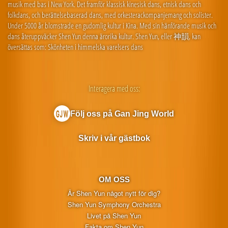
musik med bas i New York. Det framför klassisk kinesisk dans, etnisk dans och
folkdans, och berättelsebaserad dans, med orkesterackompanjemang och solister.
Under 5000 år blomstrade en gudomlig kultur i Kina. Med sin hänförande musik och
dans återuppväcker Shen Yun denna ärorika kultur. Shen Yun, eller 神韻, kan
översättas som: Skönheten i himmelska varelsers dans
Interagera med oss:
Följ oss på Gan Jing World
Skriv i vår gästbok
OM OSS
Är Shen Yun något nytt för dig?
Shen Yun Symphony Orchestra
Livet på Shen Yun
Fakta om Shen Yun