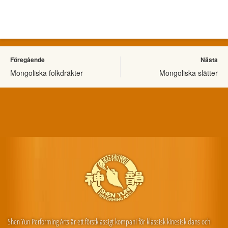
Föregående
Nästa
Mongoliska folkdräkter
Mongoliska slätter
Shen Yun Performing Arts är ett förstklassigt kompani för klassisk kinesisk dans och