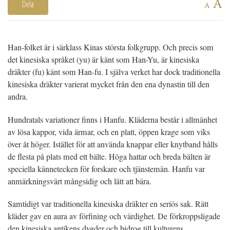
A
Dela
A
Han-folket är i särklass Kinas största folkgrupp. Och precis som
det kinesiska språket (yu) är känt som Han-Yu, är kinesiska
dräkter (fu) känt som Han-fu. I själva verket har dock traditionella
kinesiska dräkter varierat mycket från den ena dynastin till den
andra.
Hundratals variationer finns i Hanfu. Kläderna består i allmänhet
av lösa kappor, vida ärmar, och en platt, öppen krage som viks
över åt höger. Istället för att använda knappar eller knytband hålls
de flesta på plats med ett bälte. Höga hattar och breda bälten är
speciella kännetecken för forskare och tjänstemän. Hanfu var
anmärkningsvärt mångsidig och lätt att bära.
Samtidigt var traditionella kinesiska dräkter en seriös sak. Rätt
kläder gav en aura av förfining och värdighet. De förkroppsligade
den kinesiska antikens dygder och bidrog till kulturens