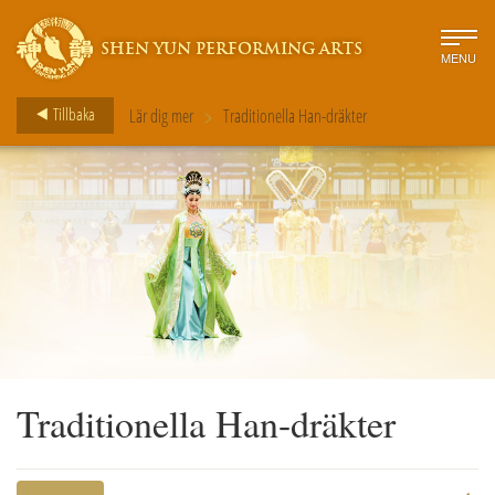
SHEN YUN PERFORMING ARTS
MENU
>
Tillbaka
Lär dig mer
Traditionella Han-dräkter
Traditionella Han-dräkter