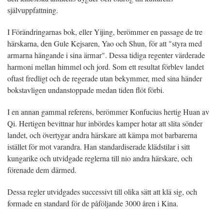
självuppfattning.
I Förändringarnas bok, eller Yijing, berömmer en passage de tre
härskarna, den Gule Kejsaren, Yao och Shun, för att "styra med
armarna hängande i sina ärmar". Dessa tidiga regenter värderade
harmoni mellan himmel och jord. Som ett resultat förblev landet
oftast fredligt och de regerade utan bekymmer, med sina händer
bokstavligen undanstoppade medan tiden flöt förbi.
I en annan gammal referens, berömmer Konfucius hertig Huan av
Qi. Hertigen bevittnar hur inbördes kamper hotar att slita sönder
landet, och övertygar andra härskare att kämpa mot barbarerna
istället för mot varandra. Han standardiserade klädstilar i sitt
kungarike och utvidgade reglerna till nio andra härskare, och
förenade dem därmed.
Dessa regler utvidgades successivt till olika sätt att klä sig, och
formade en standard för de påföljande 3000 åren i Kina.