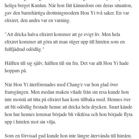
heliga berget Kunlun. När hon fått kännedom om deras situation,
gav den barmhärtiga drottningmodern Hou Yi två saker. En var
elixiret, den andra var en varning.
"Att dricka halva elixiret kommer att ge evigt liv. Men hela
elixiret kommer att göra att man stiger upp till himlen som en
fullfjädrad odödlig."
Hälften till sig själv, hälften till sin fru. Det var allt Hou Yi hade
hoppats på.
När Hou Yi återförenades med Chang'e var hon glad över
framgången. Men medan maken vilade från sin resa kunde hon
inte motstå att titta på elixiret han kom tillbaka med. Hennes iver
att bli odödlig frestade henne att dricka hela drycken. Snart kände
hon hur hennes lemmar började bli viktlösa och hon började flyta
upp i himlen mot sin vilja.
Som en förvisad gud kunde hon inte längre återvända till himlen.