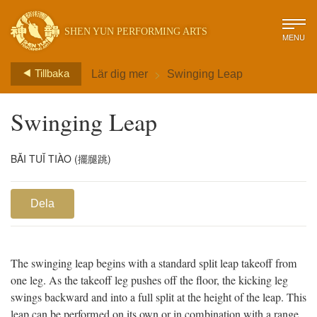
SHEN YUN PERFORMING ARTS
MENU
>
Tillbaka
Lär dig mer
Swinging Leap
Swinging Leap
BǍI TUǏ TIÀO (擺腿跳)
Dela
The swinging leap begins with a standard split leap takeoff from
one leg. As the takeoff leg pushes off the floor, the kicking leg
swings backward and into a full split at the height of the leap. This
leap can be performed on its own or in combination with a range