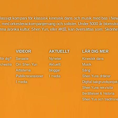
klassigt kompani för klassisk kinesisk dans och musik med bas i New
, med orkesterackompanjemang och solister. Under 5000 år blomstra
na ärorika kultur. Shen Yun, eller 神韻, kan översättas som: Skönhe
VIDEOR
AKTUELLT
LÄR DIG MER
för dig?
Senaste
Nyheter
Kinesisk dans
chestra
Om Shen Yun
Aktuellt
Musik
Artisterna
bloggar
Sång
Publikrecensioner
I media
Shen Yuns dräkter
I media
Digital bakgrundsprojek
Shen Yuns rekvisita
Berättelser & historia
Shen Yun och traditionel