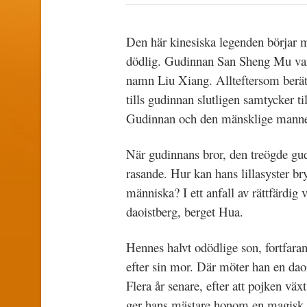
Den här kinesiska legenden börjar 
dödlig. Gudinnan San Sheng Mu vand
namn Liu Xiang. Allteftersom berät
tills gudinnan slutligen samtycker t
Gudinnan och den mänsklige mannen
När gudinnans bror, den treögde gud
rasande. Hur kan hans lillasyster b
människa? I ett anfall av rättfärdig 
daoistberg, berget Hua.
Hennes halvt odödlige son, fortfarand
efter sin mor. Där möter han en dao
Flera år senare, efter att pojken vä
ger hans mästare honom en magisk y