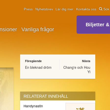
Press
Nyhetsbrev
Lär dig mer
Kontakta oss
Sök
Biljetter &
nsioner
Vanliga frågor
Föregående
Nästa
En bleknad dröm
Chang'e och Hou
Yi
RELATERAT INNEHÅLL
Handynastin