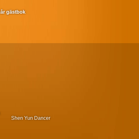
 vår gästbok
m
Shen Yun Dancer