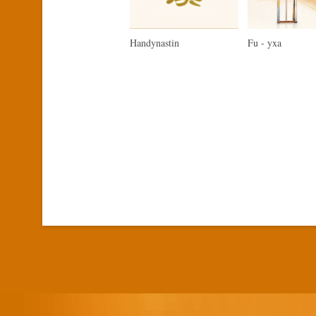
Handynastin
Fu - yxa