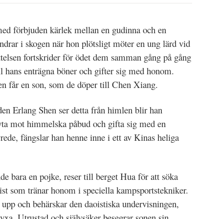
med förbjuden kärlek mellan en gudinna och en
rar i skogen när hon plötsligt möter en ung lärd vid
telsen fortskrider för ödet dem samman gång på gång
ill hans enträgna böner och gifter sig med honom.
 får en son, som de döper till Chen Xiang.
en Erlang Shen ser detta från himlen blir han
ryta mot himmelska påbud och gifta sig med en
vrede, fängslar han henne inne i ett av Kinas heliga
e bara en pojke, reser till berget Hua för att söka
ist som tränar honom i speciella kampsportstekniker.
xt upp och behärskar den daoistiska undervisningen,
xa. Utrustad och självsäker besegrar sonen sin