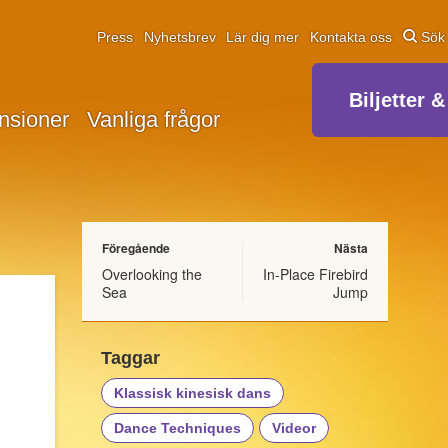
Press
Nyhetsbrev
Lär dig mer
Kontakta oss
Sök
Biljetter &
nsioner
Vanliga frågor
Föregående
Nästa
Overlooking the
In-Place Firebird
Sea
Jump
Taggar
Klassisk kinesisk dans
Dance Techniques
Videor