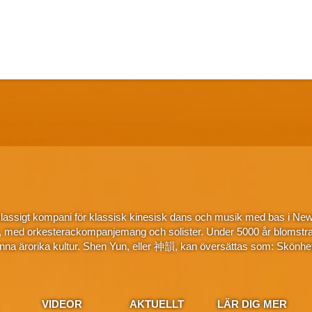
klassigt kompani för klassisk kinesisk dans och musik med bas i New
, med orkesterackompanjemang och solister. Under 5000 år blomstra
na ärorika kultur. Shen Yun, eller 神韻, kan översättas som: Skönhe
VIDEOR
AKTUELLT
LÄR DIG MER