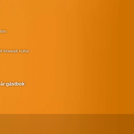
tion
l kinesisk kultur
 vår gästbok