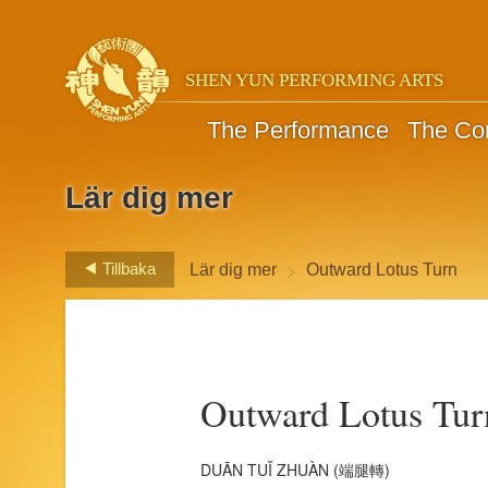
SHEN YUN PERFORMING ARTS
The Performance
The C
Lär dig mer
>
Tillbaka
Lär dig mer
Outward Lotus Turn
Outward Lotus Tur
DUĀN TUǏ ZHUÀN (端腿轉)