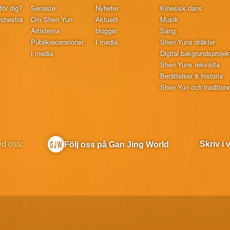
för dig?
Senaste
Nyheter
Kinesisk dans
chestra
Om Shen Yun
Aktuellt
Musik
Artisterna
bloggar
Sång
Publikrecensioner
I media
Shen Yuns dräkter
I media
Digital bakgrundsprojek
Shen Yuns rekvisita
Berättelser & historia
Shen Yun och traditionel
ed oss:
Skriv i
Följ oss på Gan Jing World