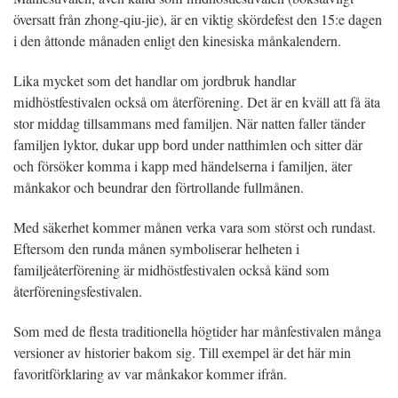
översatt från zhong-qiu-jie), är en viktig skördefest den 15:e dagen
i den åttonde månaden enligt den kinesiska månkalendern.
Lika mycket som det handlar om jordbruk handlar
midhöstfestivalen också om återförening. Det är en kväll att få äta
stor middag tillsammans med familjen. När natten faller tänder
familjen lyktor, dukar upp bord under natthimlen och sitter där
och försöker komma i kapp med händelserna i familjen, äter
månkakor och beundrar den förtrollande fullmånen.
Med säkerhet kommer månen verka vara som störst och rundast.
Eftersom den runda månen symboliserar helheten i
familjeåterförening är midhöstfestivalen också känd som
återföreningsfestivalen.
Som med de flesta traditionella högtider har månfestivalen många
versioner av historier bakom sig. Till exempel är det här min
favoritförklaring av var månkakor kommer ifrån.