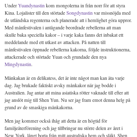
Under
Yuandynastin
kom mongolerna in från norr för att styra
Kina. Lojalister till den störtade
Songdynastin
var missnöjda med
de utländska regenterna och planerade att i hemlighet göra uppror.
Med månfestivalen i antågande beordrade rebellerna att man
skulle baka speciella kakor – i varje kaka fanns det inbakat ett
meddelande med ett utkast av attacken. På natten till
månfestivalen öppnade rebellerna kakorna, följde instruktionerna,
attackerade och störtade Yuan och grundade den nya
Mingdynastin
.
Månkakan är en delikatess, det är inte något man kan äta varje
dag. Jag brukade faktiskt avsky månkakor när jag bodde i
Australien. Jag antar att mina asiatiska rötter vaknade till efter att
jag anslöt mig till Shen Yun. Nu ser jag fram emot denna helg på
grund av de smaskiga månkakorna.
Men jag kommer också ihåg att detta är en högtid för
familjeåterförening och jag tillbringar nu större delen av året i
New York, långt borta från mitt australiska hem och släkt. Shen