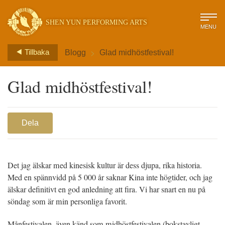
SHEN YUN PERFORMING ARTS
MENU
>
Tillbaka
Blogg
Glad midhöstfestival!
Glad midhöstfestival!
Dela
Det jag älskar med kinesisk kultur är dess djupa, rika historia.
Med en spännvidd på 5 000 år saknar Kina inte högtider, och jag
älskar definitivt en god anledning att fira. Vi har snart en nu på
söndag som är min personliga favorit.
Månfestivalen, även känd som midhöstfestivalen (bokstavligt