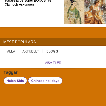
Parallella personer BONUS: Ye
Xian och Askungen
MEST POPULÄRA
ALLA
AKTUELLT
BLOGG
VISA FLER
Taggar
Helen Shia
Chinese holidays