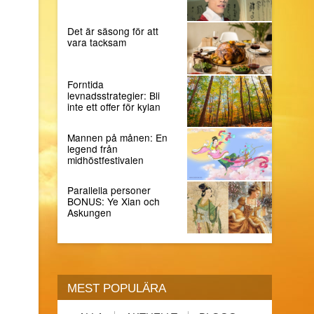
Det är säsong för att
vara tacksam
Forntida
levnadsstrategier: Bli
inte ett offer för kylan
Mannen på månen: En
legend från
midhöstfestivalen
Parallella personer
BONUS: Ye Xian och
Askungen
MEST POPULÄRA