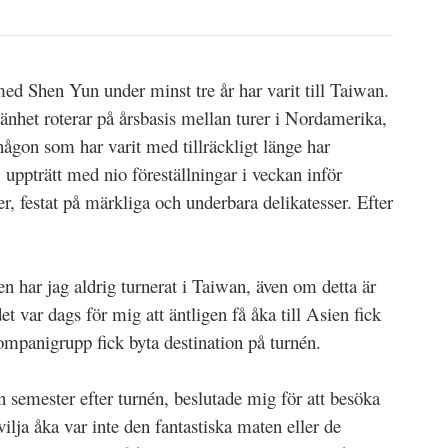
ed Shen Yun under minst tre år har varit till Taiwan.
änhet roterar på årsbasis mellan turer i Nordamerika,
ågon som har varit med tillräckligt länge har
uppträtt med nio föreställningar i veckan inför
er, festat på märkliga och underbara delikatesser. Efter
en har jag aldrig turnerat i Taiwan, även om detta är
 var dags för mig att äntligen få åka till Asien fick
mpanigrupp fick byta destination på turnén.
in semester efter turnén, beslutade mig för att besöka
lja åka var inte den fantastiska maten eller de