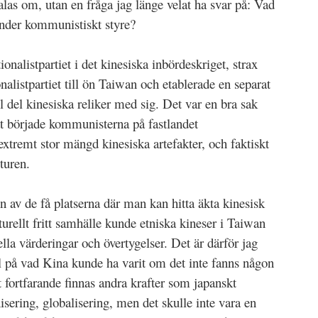
las om, utan en fråga jag länge velat ha svar på: Vad
under kommunistiskt styre?
nalistpartiet i det kinesiska inbördeskriget, strax
onalistpartiet till ön Taiwan och etablerade en separat
l del kinesiska reliker med sig. Det var en bra sak
åt började kommunisterna på fastlandet
extremt stor mängd kinesiska artefakter, och faktiskt
lturen.
en av de få platserna där man kan hitta äkta kinesisk
turellt fritt samhälle kunde etniska kineser i Taiwan
lla värderingar och övertygelser. Det är därför jag
l på vad Kina kunde ha varit om det inte fanns någon
fortfarande finnas andra krafter som japanskt
sering, globalisering, men det skulle inte vara en