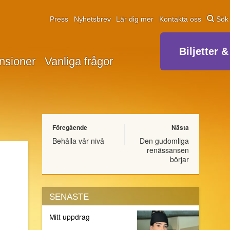
Press
Nyhetsbrev
Lär dig mer
Kontakta oss
Sök
Biljetter &
nsioner
Vanliga frågor
Föregående
Nästa
Behålla vår nivå
Den gudomliga
renässansen
börjar
SENASTE
Mitt uppdrag