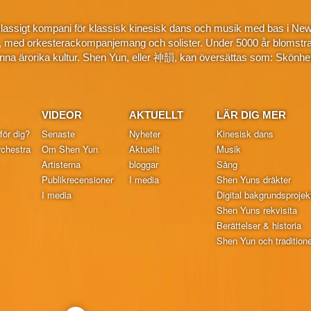
klassigt kompani för klassisk kinesisk dans och musik med bas i New
, med orkesterackompanjemang och solister. Under 5000 år blomstra
na ärorika kultur. Shen Yun, eller 神韻, kan översättas som: Skönhe
VIDEOR
AKTUELLT
LÄR DIG MER
för dig?
Senaste
Nyheter
Kinesisk dans
chestra
Om Shen Yun
Aktuellt
Musik
Artisterna
bloggar
Sång
Publikrecensioner
I media
Shen Yuns dräkter
I media
Digital bakgrundsprojek
Shen Yuns rekvisita
Berättelser & historia
Shen Yun och traditionel