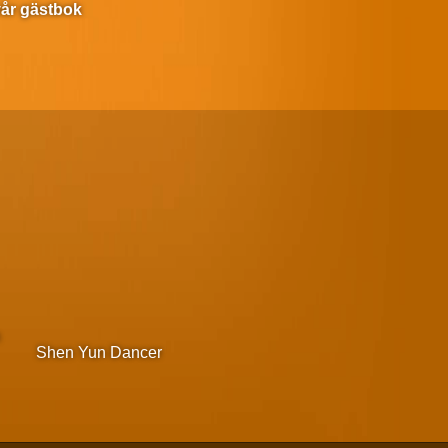
 vår gästbok
m
Shen Yun Dancer