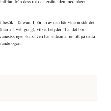
 inifrån, från dess rot och ersätta den med något
t besök i Taiwan. I början av den här videon står det
n xià wèi gōng), vilket betyder ”Landet bör
iwanesisk egenskap. Den här videon är en titt på detta
trande ögon.