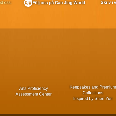
ed oss:
Skriv i
Följ oss på Gan Jing World
Keepsakes and Premiu
Arts Proficiency
Collections
Assessment Center
Inspired by Shen Yun