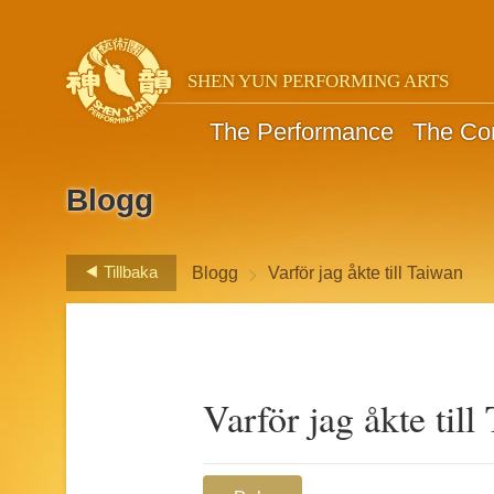
SHEN YUN PERFORMING ARTS
The Performance
The C
Blogg
>
Tillbaka
Blogg
Varför jag åkte till Taiwan
Varför jag åkte till