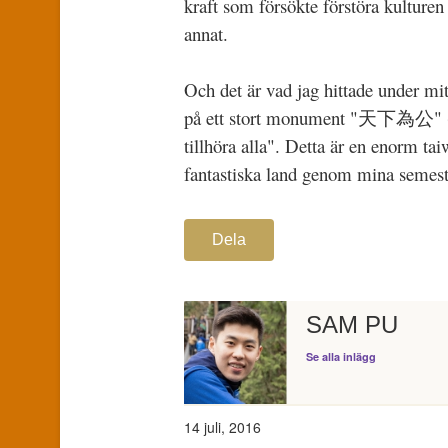
kraft som försökte förstöra kulturen
annat.
Och det är vad jag hittade under mit
på ett stort monument "天下為公" (tiā
tillhöra alla". Detta är en enorm ta
fantastiska land genom mina semes
Dela
SAM PU
Se alla inlägg
14 juli, 2016