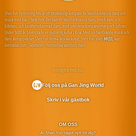
Shen Yun Performing Arts är ett förstklassigt kompani för klassisk kinesisk dans och
musik med bas i New York. Det framför klassisk kinesisk dans, etnisk dans och
folkdans, och berättelsebaserad dans, med orkesterackompanjemang och solister.
Under 5000 år blomstrade en gudomlig kultur i Kina. Med sin hänförande musik och
dans återuppväcker Shen Yun denna ärorika kultur. Shen Yun, eller 神韻, kan
översättas som: Skönheten i himmelska varelsers dans
Interagera med oss:
Följ oss på Gan Jing World
Skriv i vår gästbok
OM OSS
Är Shen Yun något nytt för dig?