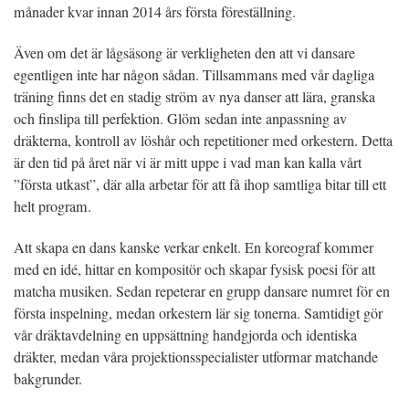
månader kvar innan 2014 års första föreställning.
Även om det är lågsäsong är verkligheten den att vi dansare
egentligen inte har någon sådan. Tillsammans med vår dagliga
träning finns det en stadig ström av nya danser att lära, granska
och finslipa till perfektion. Glöm sedan inte anpassning av
dräkterna, kontroll av löshår och repetitioner med orkestern. Detta
är den tid på året när vi är mitt uppe i vad man kan kalla vårt
”första utkast”, där alla arbetar för att få ihop samtliga bitar till ett
helt program.
Att skapa en dans kanske verkar enkelt. En koreograf kommer
med en idé, hittar en kompositör och skapar fysisk poesi för att
matcha musiken. Sedan repeterar en grupp dansare numret för en
första inspelning, medan orkestern lär sig tonerna. Samtidigt gör
vår dräktavdelning en uppsättning handgjorda och identiska
dräkter, medan våra projektionsspecialister utformar matchande
bakgrunder.