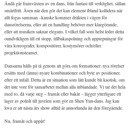
Ändå går framväxten av en dans, från fantasi till verklighet, sällan
smärtfritt. Även när den gör det kan element ibland kollidera när
allt fogas samman –kanske kommer dräkten i vägen för
dansrörelserna, eller att en handling behöver mer klargörande,
eller att musiken saknar elegans. I vilket fall som helst leder detta
oundvikligen till ett stopp, tillbakaspolning och upprepningar för
våra koreografer, kompositörer, kostymörer och/eller
projektionsteamet.
Dansarna hålls på tå genom att göra om formationer; nya rörelser
ersätts med (ännu) nyare kombinationer och byte av positioner,
efter ett infall. Detta är en situation som lätt kunde bli kaotisk, om
det inte vore för samarbetet mellan alla inblandade. Vi tar det hela
med ro, då varje steg – framåt eller bakåt – lägger ytterligare ett
lager av polish till juvelen som gör en Shen Yun-dans. Jag kan
lova er att nästa års show alltid är annorlunda än den föregående.
Nu, framåt och uppåt!