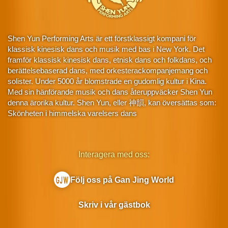
Shen Yun Performing Arts är ett förstklassigt kompani för
klassisk kinesisk dans och musik med bas i New York. Det
framför klassisk kinesisk dans, etnisk dans och folkdans, och
berättelsebaserad dans, med orkesterackompanjemang och
solister. Under 5000 år blomstrade en gudomlig kultur i Kina.
Med sin hänförande musik och dans återuppväcker Shen Yun
denna ärorika kultur. Shen Yun, eller 神韻, kan översättas som:
Skönheten i himmelska varelsers dans
Interagera med oss:
Följ oss på Gan Jing World
Skriv i vår gästbok