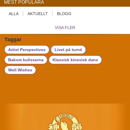
MEST POPULÄRA
ALLA
AKTUELLT
BLOGG
VISA FLER
Taggar
Artist Perspectives
Livet på turné
Bakom kulisserna
Klassisk kinesisk dans
Well Wishes