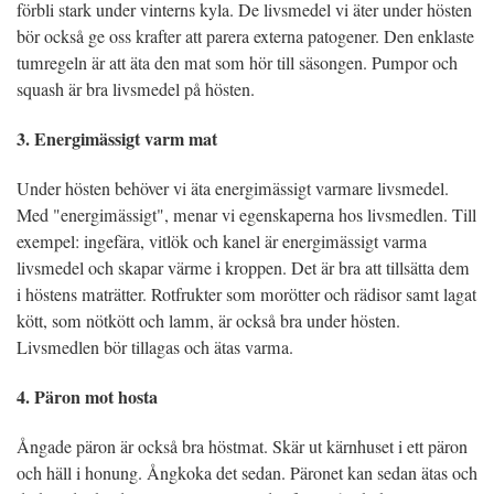
förbli stark under vinterns kyla. De livsmedel vi äter under hösten
bör också ge oss krafter att parera externa patogener. Den enklaste
tumregeln är att äta den mat som hör till säsongen. Pumpor och
squash är bra livsmedel på hösten.
3. Energimässigt varm mat
Under hösten behöver vi äta energimässigt varmare livsmedel.
Med "energimässigt", menar vi egenskaperna hos livsmedlen. Till
exempel: ingefära, vitlök och kanel är energimässigt varma
livsmedel och skapar värme i kroppen. Det är bra att tillsätta dem
i höstens maträtter. Rotfrukter som morötter och rädisor samt lagat
kött, som nötkött och lamm, är också bra under hösten.
Livsmedlen bör tillagas och ätas varma.
4. Päron mot hosta
Ångade päron är också bra höstmat. Skär ut kärnhuset i ett päron
och häll i honung. Ångkoka det sedan. Päronet kan sedan ätas och