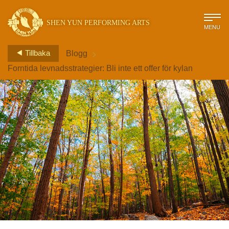
SHEN YUN PERFORMING ARTS
MENU
>
Tillbaka
Blogg
Forntida levnadsstrategier: Bli inte ett offer för kylan