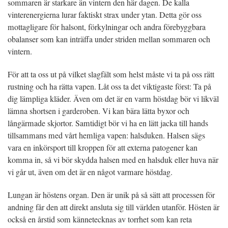
sommaren är starkare än vintern den här dagen. De kalla
vinterenergierna lurar faktiskt strax under ytan. Detta gör oss
mottagligare för halsont, förkylningar och andra förebyggbara
obalanser som kan inträffa under striden mellan sommaren och
vintern.
För att ta oss ut på vilket slagfält som helst måste vi ta på oss rätt
rustning och ha rätta vapen. Låt oss ta det viktigaste först: Ta på
dig lämpliga kläder. Även om det är en varm höstdag bör vi likväl
lämna shortsen i garderoben. Vi kan bära lätta byxor och
långärmade skjortor. Samtidigt bör vi ha en lätt jacka till hands
tillsammans med vårt hemliga vapen: halsduken. Halsen sägs
vara en inkörsport till kroppen för att externa patogener kan
komma in, så vi bör skydda halsen med en halsduk eller huva när
vi går ut, även om det är en något varmare höstdag.
Lungan är höstens organ. Den är unik på så sätt att processen för
andning får den att direkt ansluta sig till världen utanför. Hösten är
också en årstid som kännetecknas av torrhet som kan reta