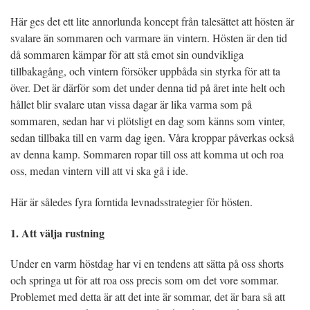
Här ges det ett lite annorlunda koncept från talesättet att hösten är
svalare än sommaren och varmare än vintern. Hösten är den tid
då sommaren kämpar för att stå emot sin oundvikliga
tillbakagång, och vintern försöker uppbåda sin styrka för att ta
över. Det är därför som det under denna tid på året inte helt och
hållet blir svalare utan vissa dagar är lika varma som på
sommaren, sedan har vi plötsligt en dag som känns som vinter,
sedan tillbaka till en varm dag igen. Våra kroppar påverkas också
av denna kamp. Sommaren ropar till oss att komma ut och roa
oss, medan vintern vill att vi ska gå i ide.
Här är således fyra forntida levnadsstrategier för hösten.
1. Att välja rustning
Under en varm höstdag har vi en tendens att sätta på oss shorts
och springa ut för att roa oss precis som om det vore sommar.
Problemet med detta är att det inte är sommar, det är bara så att