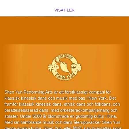
VISA FLER
Shen Yun Performing Arts är ett förstklassigt kompani för
klassisk kinesisk dans och musik med bas i New York. Det
framför klassisk kinesisk dans, etnisk dans och folkdans, och
berättelsebaserad dans, med orkesterackompanjemang och
solister. Under 5000 år blomstrade en gudomlig kultur i Kina.
Med sin hänförande musik och dans återuppväcker Shen Yun
denna ärorika kultur. Shen Yun, eller 神韻, kan översättas som: