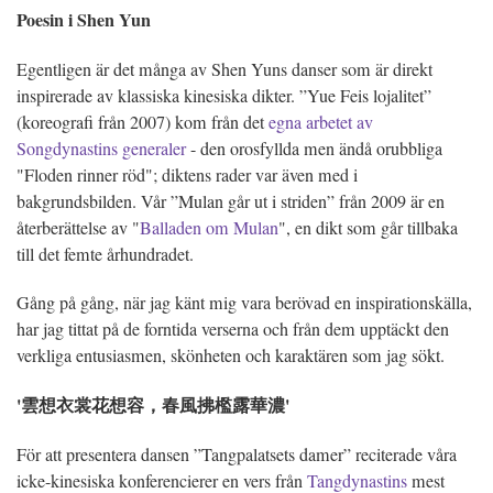
Poesin i Shen Yun
Egentligen är det många av Shen Yuns danser som är direkt
inspirerade av klassiska kinesiska dikter. ”Yue Feis lojalitet”
(koreografi från 2007) kom från det
egna arbetet av
Songdynastins generaler
- den orosfyllda men ändå orubbliga
"Floden rinner röd"; diktens rader var även med i
bakgrundsbilden. Vår ”Mulan går ut i striden” från 2009 är en
återberättelse av "
Balladen om Mulan
", en dikt som går tillbaka
till det femte århundradet.
Gång på gång, när jag känt mig vara berövad en inspirationskälla,
har jag tittat på de forntida verserna och från dem upptäckt den
verkliga entusiasmen, skönheten och karaktären som jag sökt.
'雲想衣裳花想容，春風拂檻露華濃'
För att presentera dansen ”Tangpalatsets damer” reciterade våra
icke-kinesiska konferencierer en vers från
Tangdynastins
mest