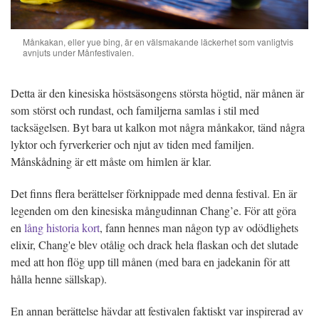
Månkakan, eller yue bing, är en välsmakande läckerhet som vanligtvis
avnjuts under Månfestivalen.
Detta är den kinesiska höstsäsongens största högtid, när månen är
som störst och rundast, och familjerna samlas i stil med
tacksägelsen. Byt bara ut kalkon mot några månkakor, tänd några
lyktor och fyrverkerier och njut av tiden med familjen.
Månskådning är ett måste om himlen är klar.
Det finns flera berättelser förknippade med denna festival. En är
legenden om den kinesiska mångudinnan Chang’e. För att göra
en
lång historia kort
, fann hennes man någon typ av odödlighets
elixir, Chang'e blev otålig och drack hela flaskan och det slutade
med att hon flög upp till månen (med bara en jadekanin för att
hålla henne sällskap).
En annan berättelse hävdar att festivalen faktiskt var inspirerad av