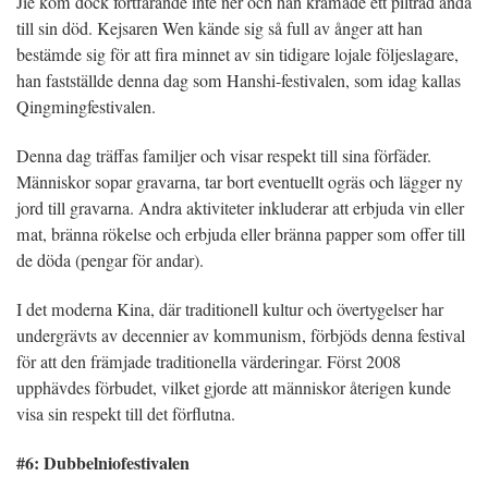
Jie kom dock fortfarande inte ner och han kramade ett pilträd ända
till sin död. Kejsaren Wen kände sig så full av ånger att han
bestämde sig för att fira minnet av sin tidigare lojale följeslagare,
han fastställde denna dag som Hanshi-festivalen, som idag kallas
Qingmingfestivalen.
Denna dag träffas familjer och visar respekt till sina förfäder.
Människor sopar gravarna, tar bort eventuellt ogräs och lägger ny
jord till gravarna. Andra aktiviteter inkluderar att erbjuda vin eller
mat, bränna rökelse och erbjuda eller bränna papper som offer till
de döda (pengar för andar).
I det moderna Kina, där traditionell kultur och övertygelser har
undergrävts av decennier av kommunism, förbjöds denna festival
för att den främjade traditionella värderingar. Först 2008
upphävdes förbudet, vilket gjorde att människor återigen kunde
visa sin respekt till det förflutna.
#6: Dubbelniofestivalen