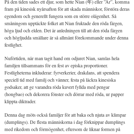
På den tiden sades ett djur, som hette Nian (年) eller ”År”, komma
fram på kinesisk nyårsafton för att skada människor, förstöra deras
egendom och generellt fungera som en större olägenhet. Så
småningom upptäckte folket att Nian fruktade den röda färgen,
höga ljud och elden. Det är anledningen till att den röda färgen
och högljudda smällare är så allmänt förekommande under denna
festlighet.
Nuförtiden, när man tagit hand om odjuret Nian, samlas hela
familjen tillsammans för en fest av episka proportioner.
Festligheterna inkluderar: fyrverkerier, drakdans, att spendera
speciell tid med familj och vänner, festa på läckra kinesiska
godsaker, att ge varandra röda kuvert fyllda med pengar
(hongbao) och dekorera fönster och dörrar med röda, ur papper
klippta diktrader.
Denna dag möts också familjer för att baka och njuta av klimpar
(dumplings). De flesta människorna i dag förknippar dumplings
med rikedom och förmögenhet, eftersom de liknar formen på