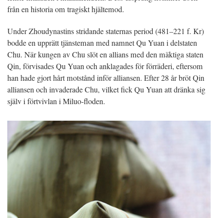
från en historia om tragiskt hjältemod.
Under Zhoudynastins stridande staternas period (481–221 f. Kr)
bodde en upprätt tjänsteman med namnet Qu Yuan i delstaten
Chu. När kungen av Chu slöt en allians med den mäktiga staten
Qin, förvisades Qu Yuan och anklagades för förräderi, eftersom
han hade gjort hårt motstånd inför alliansen. Efter 28 år bröt Qin
alliansen och invaderade Chu, vilket fick Qu Yuan att dränka sig
själv i förtvivlan i Miluo-floden.