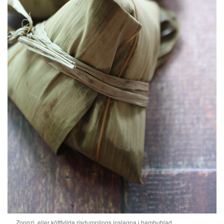
Zongzi, eller köttfyllda risdumplings inslagna i bambublad.