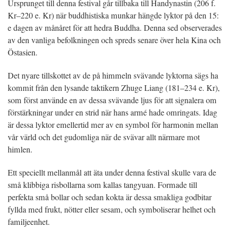
Ursprunget till denna festival går tillbaka till Handynastin (206 f.
Kr–220 e. Kr) när buddhistiska munkar hängde lyktor på den 15:
e dagen av månåret för att hedra Buddha. Denna sed observerades
av den vanliga befolkningen och spreds senare över hela Kina och
Östasien.
Det nyare tillskottet av de på himmeln svävande lyktorna sägs ha
kommit från den lysande taktikern Zhuge Liang (181–234 e. Kr),
som först använde en av dessa svävande ljus för att signalera om
förstärkningar under en strid när hans armé hade omringats. Idag
är dessa lyktor emellertid mer av en symbol för harmonin mellan
vår värld och det gudomliga när de svävar allt närmare mot
himlen.
Ett speciellt mellanmål att äta under denna festival skulle vara de
små klibbiga risbollarna som kallas tangyuan. Formade till
perfekta små bollar och sedan kokta är dessa smakliga godbitar
fyllda med frukt, nötter eller sesam, och symboliserar helhet och
familjeenhet.