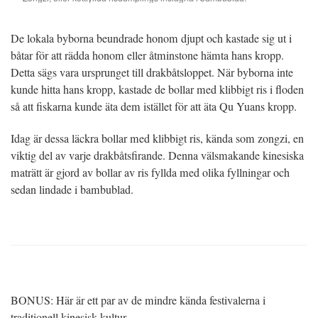
De lokala byborna beundrade honom djupt och kastade sig ut i
båtar för att rädda honom eller åtminstone hämta hans kropp.
Detta sägs vara ursprunget till drakbåtsloppet. När byborna inte
kunde hitta hans kropp, kastade de bollar med klibbigt ris i floden
så att fiskarna kunde äta dem istället för att äta Qu Yuans kropp.
Idag är dessa läckra bollar med klibbigt ris, kända som zongzi, en
viktig del av varje drakbåtsfirande. Denna välsmakande kinesiska
maträtt är gjord av bollar av ris fyllda med olika fyllningar och
sedan lindade i bambublad.
BONUS: Här är ett par av de mindre kända festivalerna i
traditionell kinesisk kultur.