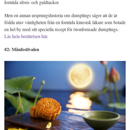
forntida silver- och guldtackor.
Men en annan ursprungshistoria om dumplings säger att de är
födda utav vänligheten från en forntida kinesisk läkare som botade
en hel by med sitt speciella recept för öronformade dumplings.
Läs hela berättelsen här
.
#2: Månfestivalen