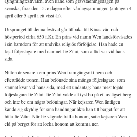
Qingmingfestivalen, även känd som gravstädningsdagen på
svenska, firas den 15: e dagen efter vårdagsjämningen (antingen 4
april eller 5 april i ett visst år).
Ursprunget till denna festival går tillbaka till Kinas vår- och
höstperiod cirka 650 f.Kr. En prins vid namn Wen landsförvisades
i sin barndom för att undvika religiös förföljelse. Han hade en
lojal följeslagare med namnet Jie Zitui, som alltid var vid hans
sida.
Nitton år senare kom prins Wen framgångsrikt hem och
efterträdde tronen. Han belönade sina många följeslagare, som
stannat kvar vid hans sida, med ett undantag: hans mest lojale
följeslagare Jie Zitui. Jie Zitui valde att tyst bo på ett avlägset berg
och inte be om några belöningar. När kejsaren Wen äntligen
kände sig skyldig för sina handlingar åkte han till berget för att
hitta Jie Zitui. När Jie vägrade träffa honom, satte kejsaren Wen
eld på berget för att locka honom att komma ner.