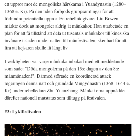
ett uppror mot de mongoliska härskarna i Yuandynastin (1280–
1368 e. Kr). På den tiden förbjöds gruppsamlingar för att
förhindra potentiella uppror. En rebellrådgivare, Liu Bowen,
märkte dock att mongoler aldrig åt månkakor. Han utarbetade en
plan för att få tillstånd att dela ut tusentals månkakor till kinesiska
invånare i staden under natten till månfestivalen, skenbart för att
fira att kejsaren skulle få långt liv.
I verkligheten var varje månkaka inbakad med ett meddelande
som sade: "Döda mongolerna på den 15:e dagen av den 8:e
månmånaden!". Därmed störtade en koordinerad attack
regeringen denna natt och grundade Mingydnastin (1368–1644 e.
Kr) under rebelledare Zhu Yuanzhang. Månkakorna uppnådde
därefter nationell matstatus som tilltugg på festivalen.
#3: Lyktfestivalen