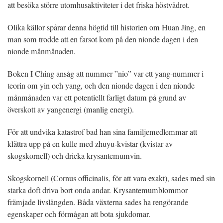
att besöka större utomhusaktiviteter i det friska höstvädret.
Olika källor spårar denna högtid till historien om Huan Jing, en
man som trodde att en farsot kom på den nionde dagen i den
nionde månmånaden.
Boken I Ching ansåg att nummer ”nio” var ett yang-nummer i
teorin om yin och yang, och den nionde dagen i den nionde
månmånaden var ett potentiellt farligt datum på grund av
överskott av yangenergi (manlig energi).
För att undvika katastrof bad han sina familjemedlemmar att
klättra upp på en kulle med zhuyu-kvistar (kvistar av
skogskornell) och dricka krysantemumvin.
Skogskornell (Cornus officinalis, för att vara exakt), sades med sin
starka doft driva bort onda andar. Krysantemumblommor
främjade livslängden. Båda växterna sades ha rengörande
egenskaper och förmågan att bota sjukdomar.