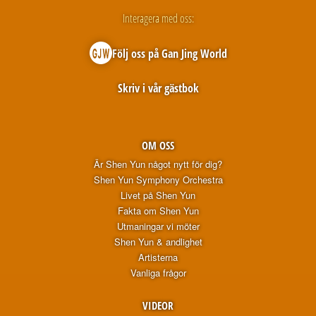
Interagera med oss:
Följ oss på Gan Jing World
Skriv i vår gästbok
OM OSS
Är Shen Yun något nytt för dig?
Shen Yun Symphony Orchestra
Livet på Shen Yun
Fakta om Shen Yun
Utmaningar vi möter
Shen Yun & andlighet
Artisterna
Vanliga frågor
VIDEOR