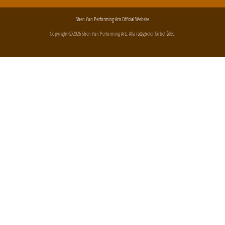
Shen Yun Performing Arts Official Website
Copyright ©2026 Shen Yun Performing Arts. Alla rättigheter förbehålles.