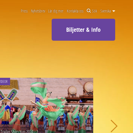
Press
Nyhetsbrev
Lär dig mer
Kontakta oss
Sök
Svenska
Biljetter & Info
VIDEOR
Trailer Shen Yun 2024 - 2