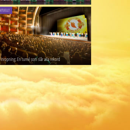
AKTUELLT
Inropning: En turné som slår alla rekord