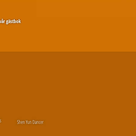
 vår gästbok
s
Shen Yun Dancer