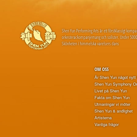
Shen Yun Performing Arts är ett förstklassigt komp
orkesterackompanjemang och solister. Under 5000
Skönheten i himmelska varelsers dans
OM OSS
Är Shen Yun något nytt 
Shen Yun Symphony Or
Livet på Shen Yun
Fakta om Shen Yun
Utmaningar vi möter
Shen Yun & andlighet
Artisterna
Vanliga frågor