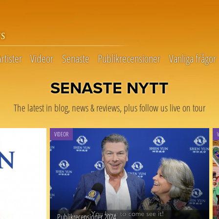
S
Artister
Videor
Senaste
Publikrecensioner
Vanliga frågor
SENASTE NYTT
The latest in blog, news & reviews, plus follow us live on tour
A new streaming platform from Shen Yun
Watch exclusive content and original works
VIDEOR
SHEN YUN
Publikrecensioner 2024