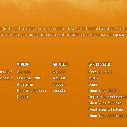
ani för klassisk kinesisk dans och musik med bas i New York. Det framför klassisk kinesisk d
 år blomstrade en gudomlig kultur i Kina. Med sin hänförande musik och dans återuppväcke
VIDEOR
AKTUELLT
LÄR DIG MER
för dig?
Senaste
Nyheter
Kinesisk dans
chestra
Om Shen Yun
Aktuellt
Musik
Artisterna
bloggar
Sång
Publikrecensioner
I media
Shen Yuns dräkter
I media
Digital bakgrundsprojek
Shen Yuns rekvisita
Berättelser & historia
Shen Yun och traditionel