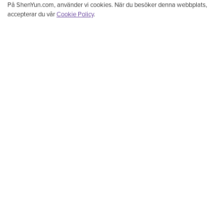
På ShenYun.com, använder vi cookies. När du besöker denna webbplats,
accepterar du vår
Cookie Policy
.
Shen Yun Performing Arts är ett förstklassigt kompani för klassisk kinesisk dans och
musik med bas i New York. Det framför klassisk kinesisk dans, etnisk dans och
folkdans, och berättelsebaserad dans, med orkesterackompanjemang och solister.
Under 5000 år blomstrade en gudomlig kultur i Kina. Med sin hänförande musik och
dans återuppväcker Shen Yun denna ärorika kultur. Shen Yun, eller 神韻, kan
översättas som: Skönheten i himmelska varelsers dans