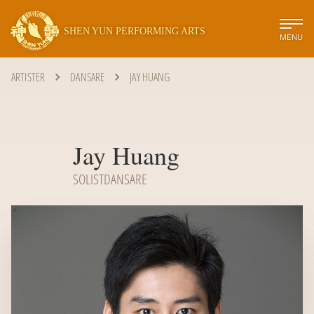
SHEN YUN PERFORMING ARTS
MENU
ARTISTER
DANSARE
JAY HUANG
Jay Huang
SOLISTDANSARE