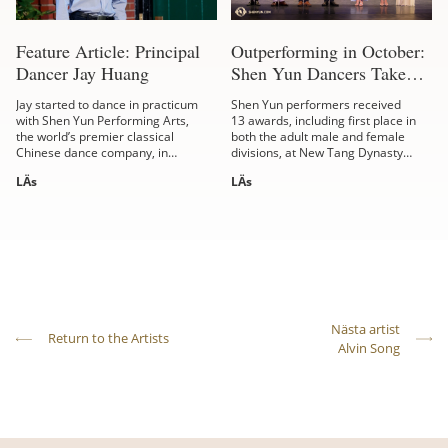
Feature Article: Principal
Outperforming in October:
Dancer Jay Huang
Shen Yun Dancers Take
Gold at International
Jay started to dance in practicum
Shen Yun performers received
Competition
with Shen Yun Performing Arts,
13 awards, including first place in
the world’s premier classical
both the adult male and female
Chinese dance company, in
divisions, at New Tang Dynasty
2012. In the years since, he has
Television's International
LÄs
LÄs
risen through the ranks to
Classical Chinese Dance
become...
Competition in...
Nästa artist
Return to the Artists
Alvin Song